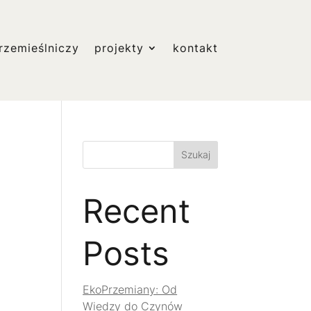
rzemieślniczy
projekty
kontakt
Szukaj
Recent
Posts
EkoPrzemiany: Od
Wiedzy do Czynów