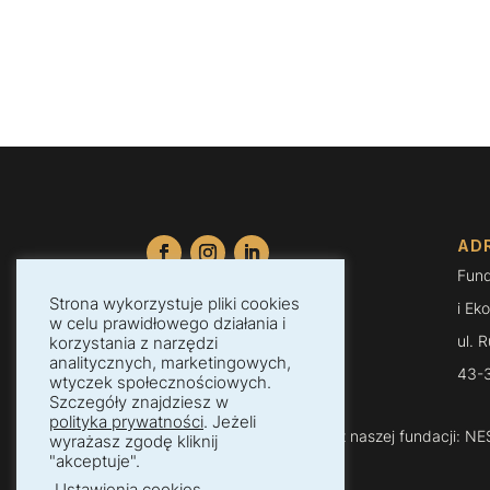
AD
Fund
Strona wykorzystuje pliki cookies
i Eko
NIP: PL5472219984
w celu prawidłowego działania i
ul. 
korzystania z narzędzi
REGON: 386638545
analitycznych, marketingowych,
43-3
KRS: 0000852561
wtyczek społecznościowych.
Szczegóły znajdziesz w
polityka prywatności
. Jeżeli
Dokonaj darowizny na rzecz naszej fundacji:
NE
wyrażasz zgodę kliknij
"akceptuje".