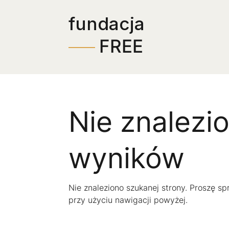
Skip
fundacja
to
Content
FREE
Nie znalezi
wyników
Nie znaleziono szukanej strony. Proszę sp
przy użyciu nawigacji powyżej.