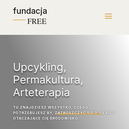
Skip
fundacja
to
Content
FREE
Upcykling,
Permakultura,
Arteterapia
TU ZNAJDZIESZ WSZYSTKO, CZEGO
POTRZEBUJESZ BY, ZATROSZCZYĆ SIĘ O SIEBIE I
OTACZAJĄCE CIĘ ŚRODOWISKO.