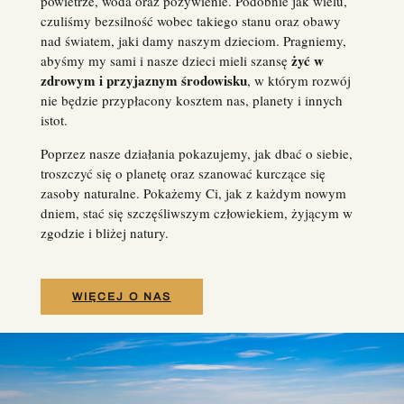
powietrze, woda oraz pożywienie.
Podobnie jak wielu,
czuliśmy bezsilność wobec takiego stanu oraz obawy
nad światem, jaki damy naszym dzieciom.
Pragniemy,
żyć w
abyśmy my sami i
nasze dzieci mieli szansę
zdrowym i przyjaznym środowisku
, w którym rozwój
nie będzie przypłacony kosztem nas, planety i innych
istot.
Poprzez nasze działania pokazujemy, jak dbać o siebie,
troszczyć się o planetę oraz szanować kurczące się
zasoby naturalne.
Pokażemy Ci, jak z każdym nowym
dniem, stać się szczęśliwszym człowiekiem, żyjącym w
zgodzie i bliżej natury.
WIĘCEJ O NAS